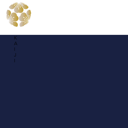
K
A
I
J
I